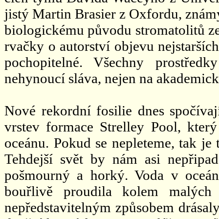
jistý Martin Brasier z Oxfordu, známý
biologickému původu stromatolitů ze 
rvačky o autorství objevu nejstaršíc
pochopitelné. Všechny prostředk
nehynoucí sláva, nejen na akademick
Nové rekordní fosilie dnes spočíva
vrstev formace Strelley Pool, kte
oceánu. Pokud se nepleteme, tak je t
Tehdejší svět by nám asi nepřipa
pošmourný a horký. Voda v oceán
bouřlivě proudila kolem malých 
nepředstavitelným způsobem drásaly 