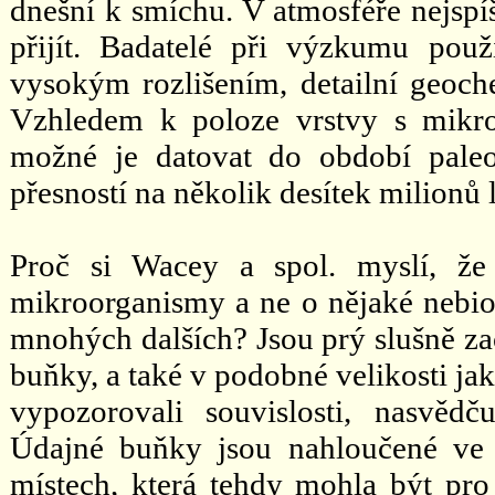
dnešní k smíchu. V atmosféře nejspí
přijít. Badatelé při výzkumu použ
vysokým rozlišením, detailní geoc
Vzhledem k poloze vrstvy s mikrof
možné je datovat do období paleoa
přesností na několik desítek milionů l
Proč si Wacey a spol. myslí, že
mikroorganismy a ne o nějaké nebio
mnohých dalších? Jsou prý slušně zac
buňky, a také v podobné velikosti ja
vypozorovali souvislosti, nasvědču
Údajné buňky jsou nahloučené ve s
místech, která tehdy mohla být pro