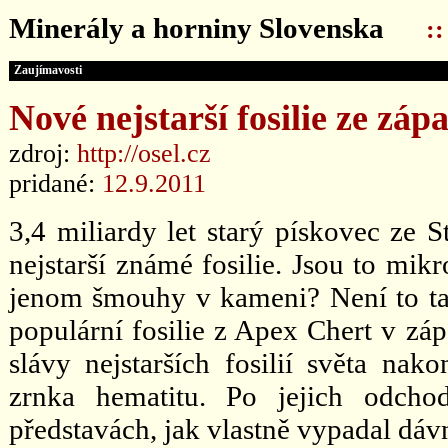
Minerály a horniny Slovenska
:
Zaujímavosti
Nové nejstarší fosilie ze záp
zdroj:
http://osel.cz
pridané:
12.9.2011
3,4 miliardy let starý pískovec ze S
nejstarší známé fosilie. Jsou to m
jenom šmouhy v kameni? Není to tak
populární fosilie z Apex Chert v záp
slávy nejstarších fosilií světa nak
zrnka hematitu. Po jejich odcho
představách, jak vlastně vypadal dáv