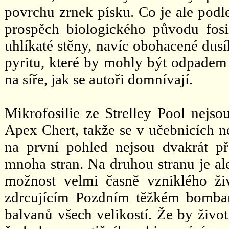
povrchu zrnek písku. Co je ale podl
prospěch biologického původu fosil
uhlíkaté stěny, navíc obohacené dus
pyritu, které by mohly být odpadem
na síře, jak se autoři domnívají.
Mikrofosilie ze Strelley Pool nejso
Apex Chert, takže se v učebnicích 
na první pohled nejsou dvakrát př
mnoha stran. Na druhou stranu je al
možnost velmi časně vzniklého ži
zdrcujícím Pozdním těžkém bombar
balvanů všech velikostí. Že by živo