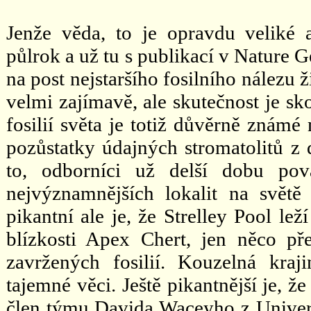
Jenže věda, to je opravdu veliké 
půlrok a už tu s publikací v Nature
na post nejstaršího fosilního nálezu ž
velmi zajímavě, ale skutečnost je sk
fosilií světa je totiž důvěrně známé
pozůstatky údajných stromatolitů z 
to, odborníci už delší dobu pov
nejvýznamnějších lokalit na svět
pikantní ale je, že Strelley Pool lež
blízkosti Apex Chert, jen něco p
zavržených fosilií. Kouzelná kra
tajemné věci. Ještě pikantnější je, že
člen týmu Davida Waceyho z Univers