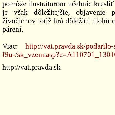
pomôže ilustrátorom učebníc kresli
je však dôležitejšie, objavenie
živočíchov totiž hrá dôležitú úlohu
párení.
Viac:
http://vat.pravda.sk/podarilo
f9u-/sk_vzem.asp?c=A110701_130
http://vat.pravda.sk