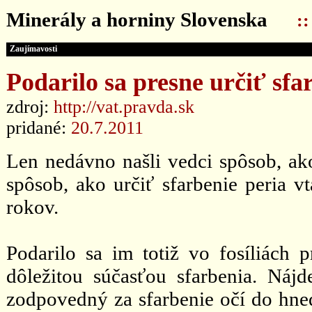
Minerály a horniny Slovenska
:
Zaujímavosti
Podarilo sa presne určiť sf
zdroj:
http://vat.pravda.sk
pridané:
20.7.2011
Len nedávno našli vedci spôsob, ako
spôsob, ako určiť sfarbenie peria vt
rokov.
Podarilo sa im totiž vo fosíliách 
dôležitou súčasťou sfarbenia. Náj
zodpovedný za sfarbenie očí do hned