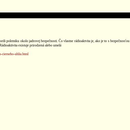
rili polemiku okolo jadrovej bezpečnosti. Čo vlastne rádioaktvita je, ako je to s bezpečnosťou
ádioaktivita existuje prirodzená alebo umelá
n-cierneho-uhlia.html