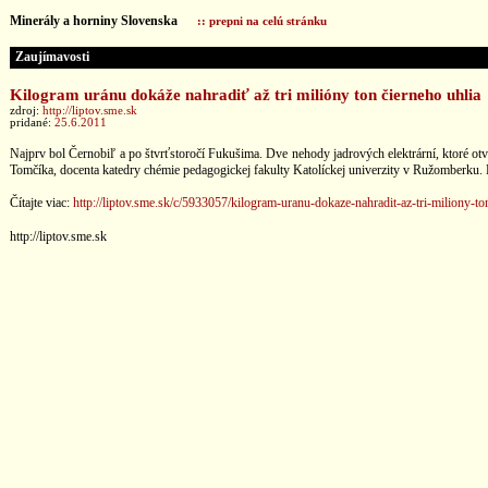
Minerály a horniny Slovenska
:: prepni na celú stránku
Zaujímavosti
Kilogram uránu dokáže nahradiť až tri milióny ton čierneho uhlia
zdroj:
http://liptov.sme.sk
pridané:
25.6.2011
Najprv bol Černobiľ a po štvrťstoročí Fukušima. Dve nehody jadrových elektrární, ktoré otvo
Tomčíka, docenta katedry chémie pedagogickej fakulty Katolíckej univerzity v Ružomberku. R
Čítajte viac:
http://liptov.sme.sk/c/5933057/kilogram-uranu-dokaze-nahradit-az-tri-miliony-to
http://liptov.sme.sk