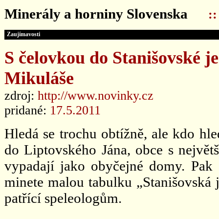
Minerály a horniny Slovenska
:
Zaujímavosti
S čelovkou do Stanišovské j
Mikuláše
zdroj:
http://www.novinky.cz
pridané:
17.5.2011
Hledá se trochu obtížně, ale kdo hl
do Liptovského Jána, obce s nejvě
vypadají jako obyčejné domy. Pak d
minete malou tabulku „Stanišovská j
patřící speleologům.