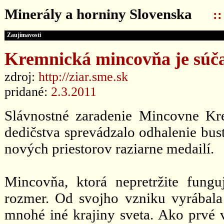
Minerály a horniny Slovenska
:
Zaujímavosti
Kremnická mincovňa je súč
zdroj:
http://ziar.sme.sk
pridané:
2.3.2011
Slávnostné zaradenie Mincovne K
dedičstva sprevádzalo odhalenie bus
nových priestorov raziarne medailí.
Mincovňa, ktorá nepretržite fung
rozmer. Od svojho vzniku vyrábala 
mnohé iné krajiny sveta. Ako prvé v