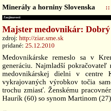
Minerály a horniny Slovenska
:
Zaujímavosti
Majster medovnikár: Dobrý m
zdroj:
http://ziar.sme.sk
pridané:
25.12.2010
Medovnikárske remeslo sa v Krem
generáciu. Najmladší pokračovateľ r
medovnikárskej dielni v centre 
vykrajovaných výrobkov točia sam
trochu zmiasť. Ženskému pracovnému
Haurík (60) so synom Martinom (27)