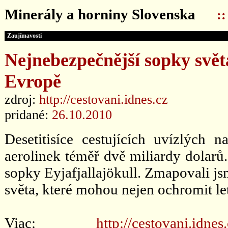
Minerály a horniny Slovenska
:
Zaujímavosti
Nejnebezpečnější sopky světa
Evropě
zdroj:
http://cestovani.idnes.cz
pridané:
26.10.2010
Desetitisíce cestujících uvízlých n
aerolinek téměř dvě miliardy dolarů
sopky Eyjafjallajökull. Zmapovali js
světa, které mohou nejen ochromit let
Viac:
http://cestovani.idne