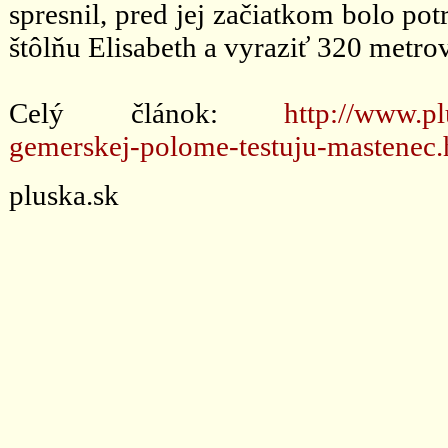
spresnil, pred jej začiatkom bolo po
štôlňu Elisabeth a vyraziť 320 metr
Celý článok:
http://www.p
gemerskej-polome-testuju-mastenec.
pluska.sk