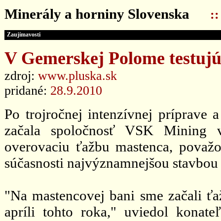
Minerály a horniny Slovenska
:
Zaujímavosti
V Gemerskej Polome testuj
zdroj:
www.pluska.sk
pridané:
28.9.2010
Po trojročnej intenzívnej príprave 
začala spoločnosť VSK Mining 
overovaciu ťažbu mastenca, považov
súčasnosti najvýznamnejšou stavbou 
"Na mastencovej bani sme začali ť
apríli tohto roka," uviedol konate