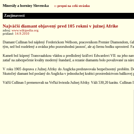
Minerály a horniny Slovenska
:: prepni na celú stránku
Zaujímavosti
Najväčší diamant objavený pred 105 rokmi v južnej Afrike
zdroj:
www.wikipedia.org
pridané:
14.9.2010
Diamant Cullinan bol nájdený Frederickom Wellsom, pracovníkom Premier Diamondom, ťažob
tým, než bol rozdelený a uvádza jeho pozoruhodnú jasnosť, ale aj čiernu bodku uprostred. Fa
Kameň bol kúpený Transvaalskou vládou a predložený kráľovi Edwardovi VII. na jeho naro
zatiaľ na zabezpečenie kvality moderný štandard, a rezanie diamantu bolo považované za nár
V roku 1905 doprava z Južnej Afriky do Anglicka predstavovala bezpečnostný problém. Detek
Skutočný diamant bol poslaný do Anglicka v jednoduchej krabici prostredníctvom balíkovej 
Väčší Cullinan I premenovali na Veľká hviezda Južnej Afriky. Váži 530,20 karátu. Cullinan