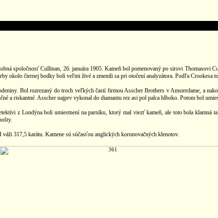
ná spoločnosť Cullinan, 26. januára 1905. Kameň bol pomenovaný po sirovi Thomasovi Culli
rby okolo čiernej bodky boli veľmi živé a zmenili sa pri otočení analyzátora. Podľa Crookesa t
deniny. Bol rozrezaný do troch veľkých častí firmou Asscher Brothers v Amsterdame, a nak
očné a riskantné. Asscher najprv vykonal do diamantu rez asi pol palca hlboko. Potom bol umie
tívi z Londýna boli umiestnení na parníku, ktorý mal viezť kameň, ale toto bola klamná takt
pošty.
 II váži 317,5 karátu. Kamene sú súčasťou anglických korunovačných klenotov.