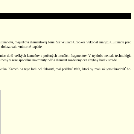
nanovi, majiteľovi diamantovej bane. Sir William Crookes vykonal analýzu Cullinanu pred
o dokazovalo vnútorné napätie.
oniec do 9 veľkých kameňov a počených menších fragmentov. V tej dobe nemala technológia
stnený v reze špeciálne navrhnutý nôž a diamant rozdelený cez chybný bod v strede.
ika. Kameň na tejto lodi bol falošný, mal prilákať tých, ktorí by mali záujem ukradnúť ho.