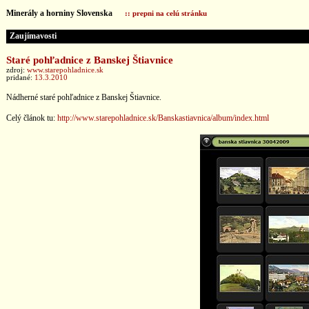
Minerály a horniny Slovenska
:: prepni na celú stránku
Zaujímavosti
Staré pohľadnice z Banskej Štiavnice
zdroj:
www.starepohladnice.sk
pridané:
13.3.2010
Nádherné staré pohľadnice z Banskej Štiavnice.
Celý článok tu:
http://www.starepohladnice.sk/Banskastiavnica/album/index.html