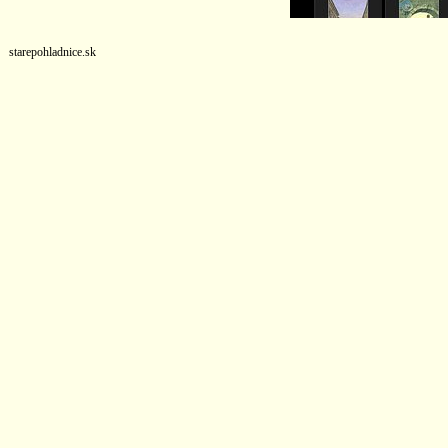
starepohladnice.sk