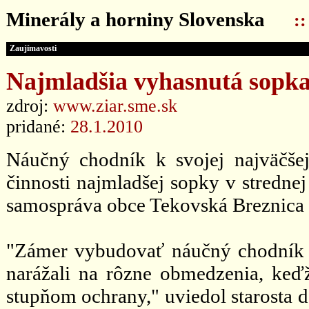
Minerály a horniny Slovenska
:
Zaujímavosti
Najmladšia vyhasnutá sopka
zdroj:
www.ziar.sme.sk
pridané:
28.1.2010
Náučný chodník k svojej najväčšej 
činnosti najmladšej sopky v stredn
samospráva obce Tekovská Breznica 
"Zámer vybudovať náučný chodník e
narážali na rôzne obmedzenia, keďž
stupňom ochrany," uviedol starosta d