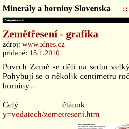
Minerály a horniny Slovenska
:
Zaujímavosti
Zemětřesení - grafika
zdroj:
www.idnes.cz
pridané:
15.1.2010
Povrch Země se dělí na sedm velkýc
Pohybují se o několik centimetru ro
horniny...
Celý článok
y=vedatech/zemetreseni.htm