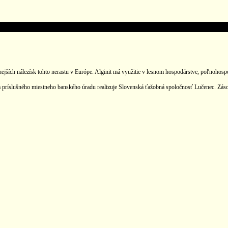
amnejších nálezísk tohto nerastu v Európe. Alginit má využitie v lesnom hospodárstve, poľnoho
tia príslušného miestneho banského úradu realizuje Slovenská ťažobná spoločnosť Lučenec. Záso