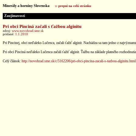
Minerály a horniny Slovenska
:: prepni na celú stránku
Zaujímavosti
Pri obci Pinciná začali s ťažbou alginitu
zdroj:
www.novohrad.sme.sk
pridané:
1.1.2010
Pri Pincinej, obci neďaleko Lučenca, začali ťažiť alginit. Nachádza sa tam jedno z najvýzn
Pri obci Pinciná neďaleko Lučenca začali ťažiť alginit. Ťažbu na základe platného rozhodnu
Celý článok:
http://novohrad.sme.sk/c/5162206/pri-obci-pincina-zacali-s-tazbou-alginitu.html