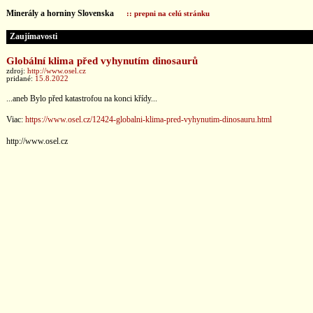
Minerály a horniny Slovenska
:: prepni na celú stránku
Zaujímavosti
Globální klima před vyhynutím dinosaurů
zdroj:
http://www.osel.cz
pridané:
15.8.2022
...aneb Bylo před katastrofou na konci křídy...
Viac:
https://www.osel.cz/12424-globalni-klima-pred-vyhynutim-dinosauru.html
http://www.osel.cz