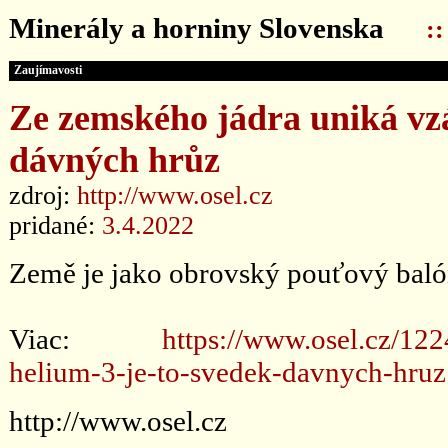
Minerály a horniny Slovenska
:
Zaujímavosti
Ze zemského jádra uniká vzá
dávných hrůz
zdroj:
http://www.osel.cz
pridané:
3.4.2022
Země je jako obrovský pouťový baló
Viac:
https://www.osel.cz/12
helium-3-je-to-svedek-davnych-hruz
http://www.osel.cz