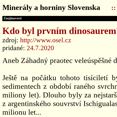
Minerály a horniny Slovenska
:
Zaujímavosti
Kdo byl prvním dinosaurem
zdroj:
http://www.osel.cz
pridané:
24.7.2020
Aneb Záhadný praotec veleúspěšné d
Ještě na počátku tohoto tisíciletí 
sedimentech z období raného svrchn
miliony let). Dlouho byly za nejsta
z argentinského souvrství Ischiguala
milionu let...