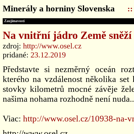
Minerály a horniny Slovenska
:
Zaujímavosti
Na vnitřní jádro Země sněží 
zdroj:
http://www.osel.cz
pridané:
23.12.2019
Představte si nezměrný oceán roz
kterého na vzdálenost několika set 
stovky kilometrů mocné závěje žel
našima nohama rozhodně není nuda..
Viac:
http://www.osel.cz/10938-na-vn
http://www.osel.cz