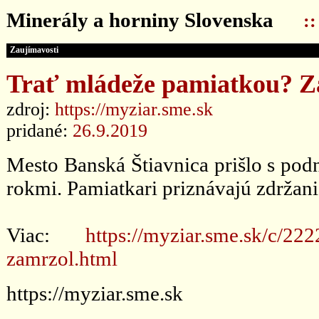
Minerály a horniny Slovenska
:
Zaujímavosti
Trať mládeže pamiatkou? Z
zdroj:
https://myziar.sme.sk
pridané:
26.9.2019
Mesto Banská Štiavnica prišlo s pod
rokmi. Pamiatkari priznávajú zdržanie
Viac:
https://myziar.sme.sk/c/22
zamrzol.html
https://myziar.sme.sk