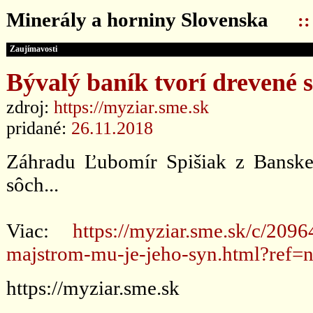
Minerály a horniny Slovenska
:
Zaujímavosti
Bývalý baník tvorí drevené 
zdroj:
https://myziar.sme.sk
pridané:
26.11.2018
Záhradu Ľubomír Spišiak z Banskej
sôch...
Viac:
https://myziar.sme.sk/c/209
majstrom-mu-je-jeho-syn.html?ref=n
https://myziar.sme.sk