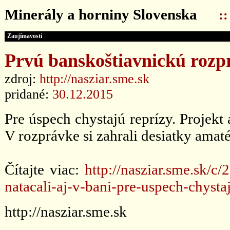
Minerály a horniny Slovenska
:
Zaujímavosti
Prvú banskoštiavnickú rozpr
zdroj:
http://nasziar.sme.sk
pridané:
30.12.2015
Pre úspech chystajú reprízy. Projekt
V rozprávke si zahrali desiatky amaté
Čítajte viac:
http://nasziar.sme.sk/
natacali-aj-v-bani-pre-uspech-chysta
http://nasziar.sme.sk