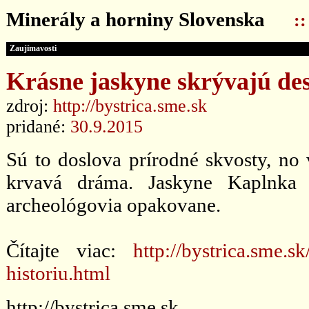
Minerály a horniny Slovenska
:
Zaujímavosti
Krásne jaskyne skrývajú des
zdroj:
http://bystrica.sme.sk
pridané:
30.9.2015
Sú to doslova prírodné skvosty, no 
krvavá dráma. Jaskyne Kaplnka 
archeológovia opakovane.
Čítajte viac:
http://bystrica.sme.
historiu.html
http://bystrica.sme.sk