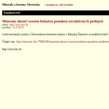
Minerály a horniny Slovenska
:: prepni na celú stránku
Zaujímavosti
Múzeum ukončí sezónu bohatou ponukou atraktívnych podujatí
zdroj:
http://ziar.sme.sk
pridané:
13.9.2015
Letná turistická sezóna v Slovenskom banskom múzeu v Banskej Štiavnici sa tradične končí v 
Čítajte viac:
http://ziar.sme.sk/c/7996340/muzeum-ukonci-sezonu-bohatou-ponukou-atraktivn
http://ziar.sme.sk