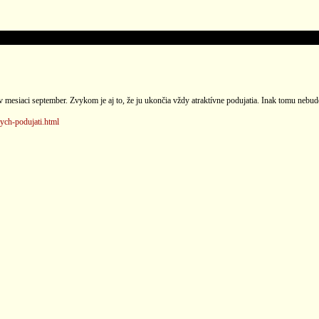
mesiaci september. Zvykom je aj to, že ju ukončia vždy atraktívne podujatia. Inak tomu nebude
ych-podujati.html