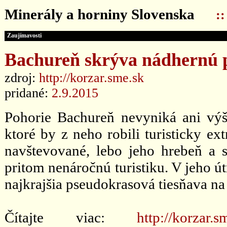
Minerály a horniny Slovenska
:
Zaujímavosti
Bachureň skrýva nádhernú 
zdroj:
http://korzar.sme.sk
pridané:
2.9.2015
Pohorie Bachureň nevyniká ani vý
ktoré by z neho robili turisticky ex
navštevované, lebo jeho hrebeň a 
pritom nenáročnú turistiku. V jeho ú
najkrajšia pseudokrasová tiesňava 
Čítajte viac:
http://korzar.