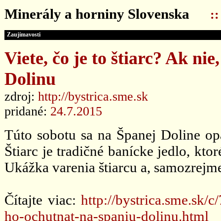
Minerály a horniny Slovenska
:
Zaujímavosti
Viete, čo je to štiarc? Ak n
Dolinu
zdroj:
http://bystrica.sme.sk
pridané:
24.7.2015
Túto sobotu sa na Španej Doline opä
Štiarc je tradičné banícke jedlo, kt
Ukážka varenia štiarcu a, samozrejme,
Čítajte viac:
http://bystrica.sme.sk/c
ho-ochutnat-na-spaniu-dolinu.html