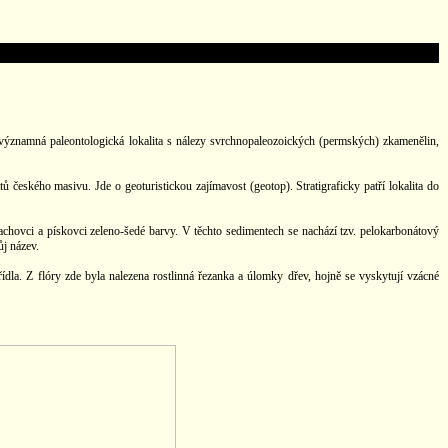
ýznamná paleontologická lokalita s nálezy svrchnopaleozoických (permských) zkamenělin,
českého masivu. Jde o geoturistickou zajímavost (geotop). Stratigraficky patří lokalita do
achovci a pískovci zeleno-šedé barvy. V těchto sedimentech se nachází tzv. pelokarbonátový
ůj název.
ídla. Z flóry zde byla nalezena rostlinná řezanka a úlomky dřev, hojně se vyskytují vzácné