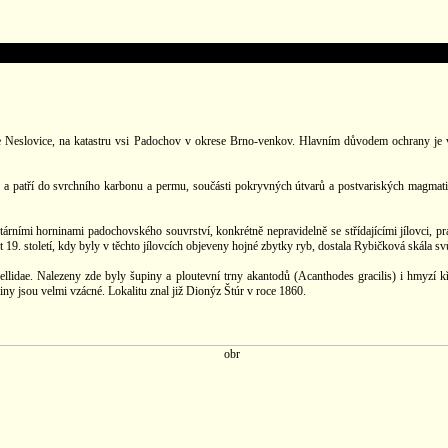
 Neslovice, na katastru vsi Padochov v okrese Brno-venkov. Hlavním důvodem ochrany je v
 a patří do svrchního karbonu a permu, součásti pokryvných útvarů a postvariských magmatitů 
rními horninami padochovského souvrství, konkrétně nepravidelně se střídajícími jílovci, pr
19. století, kdy byly v těchto jílovcích objeveny hojné zbytky ryb, dostala Rybičková skála sv
lidae. Nalezeny zde byly šupiny a ploutevní trny akantodů (Acanthodes gracilis) i hmyzí kř
liny jsou velmi vzácné. Lokalitu znal již Dionýz Štúr v roce 1860.