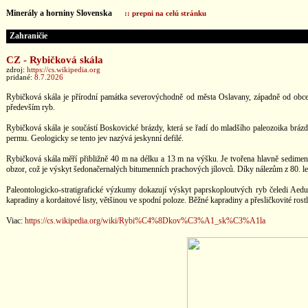
Minerály a horniny Slovenska
:: prepni na celú stránku
Zahraničie
CZ - Rybičková skála
zdroj:
https://cs.wikipedia.org
pridané:
8.7.2026
Rybičková skála je přírodní památka severovýchodně od města Oslavany, západně od obce
především ryb.
Rybičková skála je součástí Boskovické brázdy, která se řadí do mladšího paleozoika brázd
permu. Geologicky se tento jev nazývá jeskynní defilé.
Rybičková skála měří přibližně 40 m na délku a 13 m na výšku. Je tvořena hlavně sedimentá
obzor, což je výskyt šedonačernalých bitumenních prachových jílovců. Díky nálezům z 80. let 
Paleontologicko-stratigrafické výzkumy dokazují výskyt paprskoploutvých ryb čeledi Aeduel
kapradiny a kordaitové listy, většinou ve spodní poloze. Běžné kapradiny a přesličkovité rost
Viac:
https://cs.wikipedia.org/wiki/Rybi%C4%8Dkov%C3%A1_sk%C3%A1la