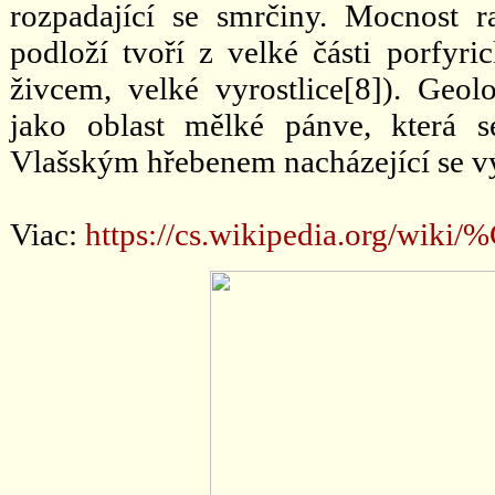
rozpadající se smrčiny. Mocnost r
podloží tvoří z velké části porfyri
živcem, velké vyrostlice[8]). Geol
jako oblast mělké pánve, která s
Vlašským hřebenem nacházející se 
Viac:
https://cs.wikipedia.org/w