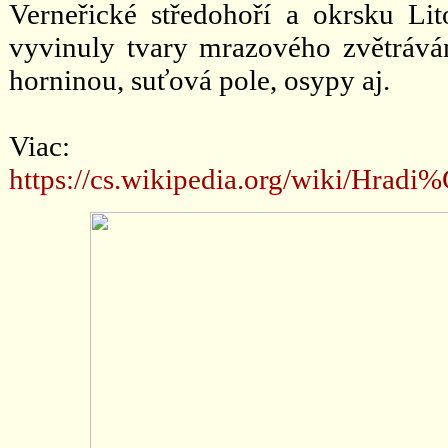
Verneřické středohoří a okrsku Li
vyvinuly tvary mrazového zvětrává
horninou, suťová pole, osypy aj.
Viac:
https://cs.wikipedia.org/wik