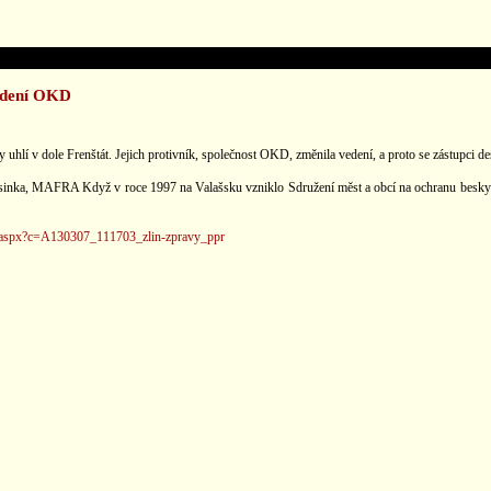
vedení OKD
uhlí v dole Frenštát. Jejich protivník, společnost OKD, změnila vedení, a proto se zástupci des
 Horsinka, MAFRA Když v roce 1997 na Valašsku vzniklo Sdružení měst a obcí na ochranu beskyds
lohy.aspx?c=A130307_111703_zlin-zpravy_ppr