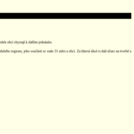
ítek obcí chystají k dalším jednáním.
kého regionu, jeho součástí se stalo 31 měst a obcí. Za hlavní úkol si dali účast na tvorbě a