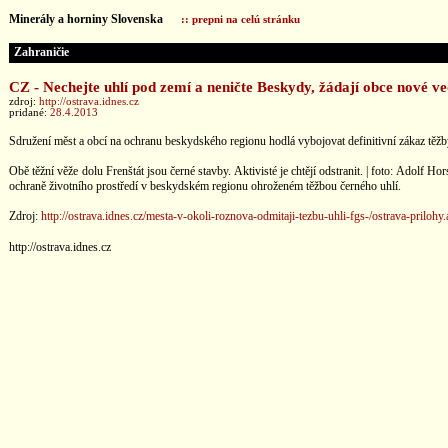
Minerály a horniny Slovenska
:: prepni na celú stránku
Zahraničie
CZ - Nechejte uhlí pod zemí a neničte Beskydy, žádají obce nové 
zdroj:
http://ostrava.idnes.cz
pridané:
28.4.2013
Sdružení měst a obcí na ochranu beskydského regionu hodlá vybojovat definitivní zákaz těžby 
Obě těžní věže dolu Frenštát jsou černé stavby. Aktivisté je chtějí odstranit. | foto: Adolf
ochraně životního prostředí v beskydském regionu ohroženém těžbou černého uhlí.
Zdroj:
http://ostrava.idnes.cz/mesta-v-okoli-roznova-odmitaji-tezbu-uhli-fgs-/ostrava-pri
http://ostrava.idnes.cz