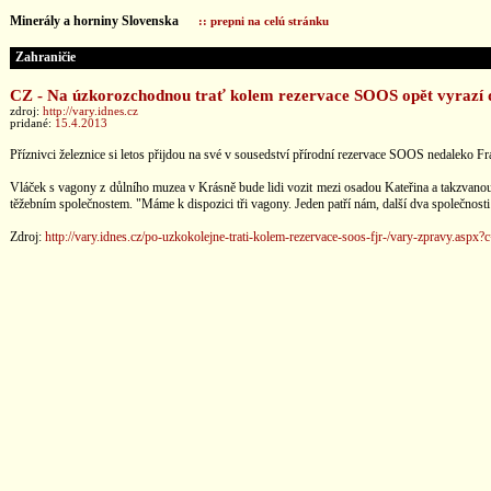
Minerály a horniny Slovenska
:: prepni na celú stránku
Zahraničie
CZ - Na úzkorozchodnou trať kolem rezervace SOOS opět vyrazí d
zdroj:
http://vary.idnes.cz
pridané:
15.4.2013
Příznivci železnice si letos přijdou na své v sousedství přírodní rezervace SOOS nedaleko Fr
Vláček s vagony z důlního muzea v Krásně bude lidi vozit mezi osadou Kateřina a takzvanou
těžebním společnostem. "Máme k dispozici tři vagony. Jeden patří nám, další dva společnost
Zdroj:
http://vary.idnes.cz/po-uzkokolejne-trati-kolem-rezervace-soos-fjr-/vary-zpravy.a