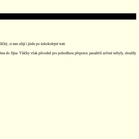
ý, si tam užijí i jízdu po úzkokolejné trati.
ubna do října. Vláčky však původně pro pohodlnou přepravu pasažérů určené nebyly, sloužily