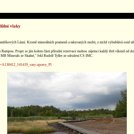
ůlní vlaky
antiškových Lázní. Kromě minerálních pramenů a takzvaných mofet, z nichž vybublává oxid uhličit
 Rampou. Projet se jím kolem části přírodní rezervace mohou zájemci každý třetí víkend od d
i MB Minerals ze Skalné," řekl Rudolf Tyller ze sdružení CS IMC.
spx?c=A130412_141419_vary-zpravy_Pl