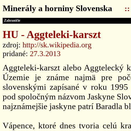
Minerály a horniny Slovenska
:
Zahraničie
HU - Aggteleki-karszt
zdroj:
http://sk.wikipedia.org
pridané:
27.3.2013
Aggteleki-karszt alebo Aggtelecký 
Územie je známe najmä pre počet
slovenskými zapísané v roku 199
pod spoločným názvom Jaskyne Slov
najznámejšie jaskyne patrí Baradla b
Vápence, ktoré dnes tvoria celú kr