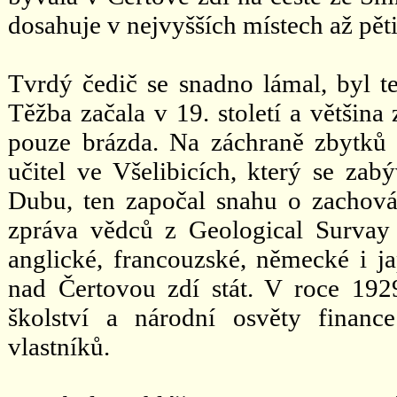
dosahuje v nejvyšších místech až pět
Tvrdý čedič se snadno lámal, byl te
Těžba začala v 19. století a většina
pouze brázda. Na záchraně zbytků 
učitel ve Všelibicích, který se za
Dubu, ten započal snahu o zachová
zpráva vědců z Geological Survay
anglické, francouzské, německé i ja
nad Čertovou zdí stát. V roce 1929
školství a národní osvěty fina
vlastníků.