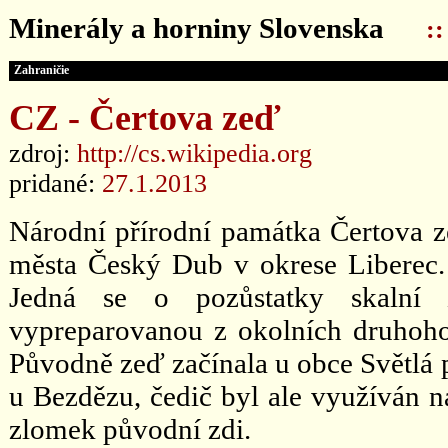
Minerály a horniny Slovenska
:
Zahraničie
CZ - Čertova zeď
zdroj:
http://cs.wikipedia.org
pridané:
27.1.2013
Národní přírodní památka Čertova z
města Český Dub v okrese Liberec
Jedná se o pozůstatky skalní z
vypreparovanou z okolních druhohor
Původně zeď začínala u obce Světlá 
u Bezdězu, čedič byl ale využíván na
zlomek původní zdi.