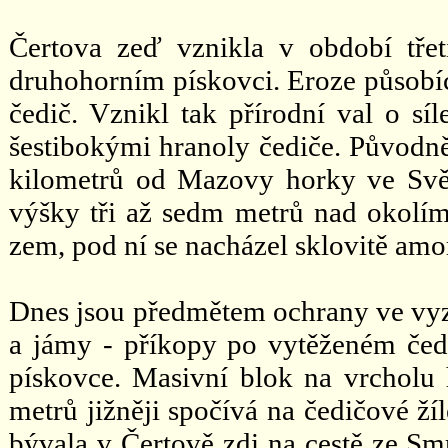
Čertova zeď vznikla v období tře
druhohorním pískovci. Eroze působí
čedič. Vznikl tak přírodní val o síl
šestibokými hranoly čediče. Původně
kilometrů od Mazovy horky ve Svě
výšky tři až sedm metrů nad okolím
zem, pod ní se nacházel sklovitě am
Dnes jsou předmětem ochrany ve vyz
a jámy - příkopy po vytěženém čedi
pískovce. Masivní blok na vrcholu 
metrů jižněji spočívá na čedičové ží
bývala v Čertově zdi na cestě ze S