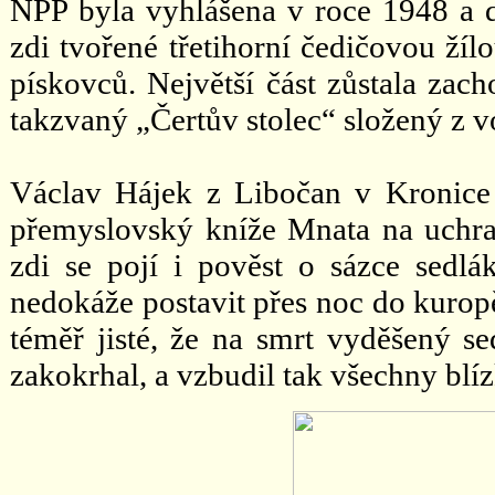
NPP byla vyhlášena v roce 1948 a d
zdi tvořené třetihorní čedičovou ží
pískovců. Největší část zůstala za
takzvaný „Čertův stolec“ složený z 
Václav Hájek z Libočan v Kronice
přemyslovský kníže Mnata na uchran
zdi se pojí i pověst o sázce sedlá
nedokáže postavit přes noc do kurop
téměř jisté, že na smrt vyděšený s
zakokrhal, a vzbudil tak všechny blíz