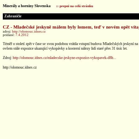
Minerály a horniny Slovenska
:: prepni na celú stránku
Zahraničie
CZ - Mladečské jeskyně málem byly lomem, teď v novém opět vítaj
zdroj:
http://olomouc.idnes.cz
pridané:
7.4.2012
Téměř o století zpět v čase se svou podobou vrátila vstupní budova Mladečských jeskyní na 
ovšem stále expozice ukazující vykopávky a kosterní nálezy lidí staré přes 31 tisíc let.
Zdroj:
http://olomouc.idnes.cz/mladecske-jeskyne-expozice-vykopavek-d8h...
http://olomouc.idnes.cz