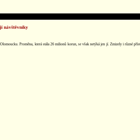
í návštěvníky
Olomoucku. Proměna, která stála 26 milionů korun, se však netýká jen jí. Zmizely i různé př