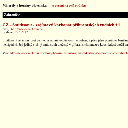
Minerály a horniny Slovenska
:: prepni na celú stránku
Zahraničie
CZ - Smithsonit - zajímavý karbonát příbramských rudních žil
zdroj:
http://www.czechmin.cz
pridané:
15.3.2012
Smithsonit je u nás překvapivě relativně exotickým nerostem, i přes jeho poměrně banální
nenápadné, že i jediný slušný smithsonit uložený v příbramském muzeu kdosi kdysi otočil sm
Viac:
http://www.czechmin.cz/clanky/66-smithsonit-zajimavy-karbonat-pibramskych-rudnich-