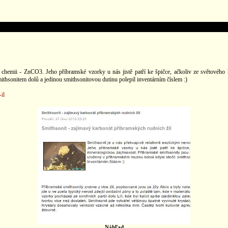
 chemii - ZnCO3. Jeho příbramské vzorky u nás jistě patří ke špičce, ačkoliv ze světového
ithsonitem dolů a jedinou smithsonitovou dutinu polepil inventárním číslem :)
il
Náhľad