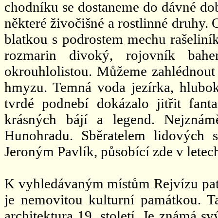
chodníku se dostaneme do dávné dob
některé živočišné a rostlinné druhy.
blatkou s podrostem mechu rašeliník
rozmarin divoký, rojovník bahe
okrouhlolistou. Můžeme zahlédnout i
hmyzu. Temná voda jezírka, hluboké
tvrdé podnebí dokázalo jitřit fan
krásných bájí a legend. Nejznám
Hunohradu. Sběratelem lidových s
Jeroným Pavlík, působící zde v letec
K vyhledávaným místům Rejvízu patří
je nemovitou kulturní památkou. Ta
architektura 19. století, Je známá s