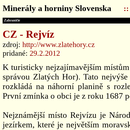
Minerály a horniny Slovenska
:
Zahraničie
CZ - Rejvíz
zdroj:
http://www.zlatehory.cz
pridané:
29.2.2012
K turisticky nejzajímavějším místům
správou Zlatých Hor). Tato nejvýše
rozkládá na náhorní planině s rozl
První zmínka o obci je z roku 1687 
Nejznámější místo Rejvízu je Náro
jezírkem, které je největším morav