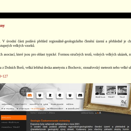
iny
 V úvodní části podává přehled regionálně-geologického členění území a přehledně je ch
ístupných velkých vzorků.
ých asociací, které jsou pro oblast typické. Formou stručných textů, volných velkých ukázek,
aitu z Dolních Borů, velká leštěná deska ametystu z Bochovic, stonařovský meteorit nebo velké 
d=127