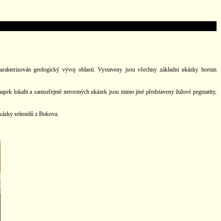
arakterizován geologický vývoj oblasti. Vystaveny jsou všechny základní ukázky hornin
 mapek lokalit a samozřejmě nerostných ukázek jsou mimo jiné představeny žulové pegmatity,
ukázky selenidů z Bukova.