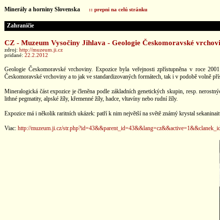
Minerály a horniny Slovenska
:: prepni na celú stránku
Zahraničie
CZ - Muzeum Vysočiny Jihlava - Geologie Českomoravské vrchov
zdroj:
http://muzeum.ji.cz
pridané:
22.2.2012
Geologie Českomoravské vrchoviny. Expozice byla veřejnosti zpřístupněna v roce 2001.
Českomoravské vrchoviny a to jak ve standardizovaných formátech, tak i v podobě volně př
Mineralogická část expozice je členěna podle základních genetických skupin, resp. nerostn
lithné pegmatity, alpské žíly, křemenné žíly, hadce, vltavíny nebo rudní žíly.
Expozice má i několik raritních ukázek: patří k nim největší na světě známý krystal sekanin
Viac:
http://muzeum.ji.cz/str.php?id=43&&parent_id=43&&lang=cz&&active=1&&clanek_i