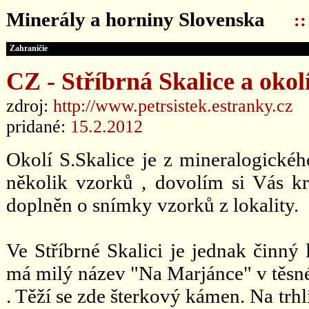
Minerály a horniny Slovenska
:
Zahraničie
CZ - Stříbrná Skalice a okol
zdroj:
http://www.petrsistek.estranky.cz
pridané:
15.2.2012
Okolí S.Skalice je z mineralogické
několik vzorků , dovolím si Vás krá
doplněn o snímky vzorků z lokality.
Ve Stříbrné Skalici je jednak činn
má milý název "Na Marjánce" v těsné
. Těží se zde šterkový kámen. Na trh