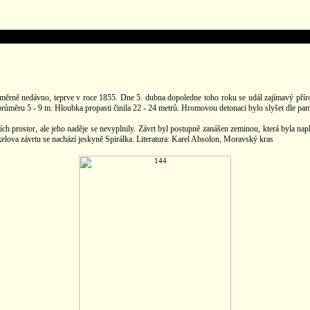
měrně nedávno, teprve v roce 1855. Dne 5. dubna dopoledne toho roku se udál zajímavý příro
 průměru 5 - 9 m. Hloubka propasti činila 22 - 24 metrů. Hromovou detonaci bylo slyšet dle pam
h prostor, ale jeho naděje se nevyplnily. Závrt byl postupně zanášen zeminou, která byla nap
elova závrtu se nachází jeskyně Spirálka. Literatura: Karel Absolon, Moravský kras