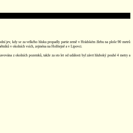
dní jev, kdy se za velkého hluku propadly partie země v Hrádském žlebu na ploše 90 metrů
ětníků v okolních vsích, zejména na Holštejně a v Lipovci.
lavována z okolních pozemků, takže za sto let od události byl závrt hluboký pouhé 4 metry a