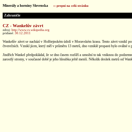
Minerály a horniny Slovenska
:: prepni na celú stránku
Zahraničie
CZ - Wankelův závrt
zdroj:
http://www.cs.wikipedia.org
pridané:
30.12.2011
Wankelův závrt se nachází v Holštejnském údolí v Moravském krasu. Tento závrt vznikl po
čtverečních. Vznikl jícen, který měl v průměru 13 metrů, dno vzniklé propasti bylo oválné o
Jindřich Wankel předpokládal, že se dno časem rozšíří a umožní to tak vniknou do podzemníc
zarostlý stromy, v současné době je jeho hloubka ještě menší. Několik desítek metrů od Wank