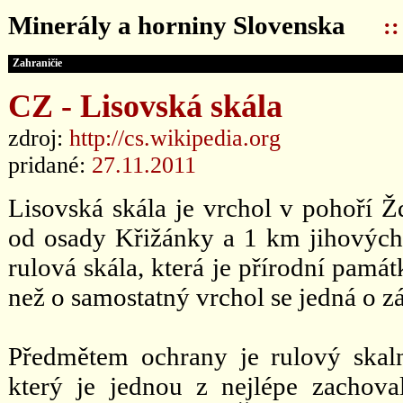
Minerály a horniny Slovenska
:
Zahraničie
CZ - Lisovská skála
zdroj:
http://cs.wikipedia.org
pridané:
27.11.2011
Lisovská skála je vrchol v pohoří 
od osady Křižánky a 1 km jihovýcho
rulová skála, která je přírodní památ
než o samostatný vrchol se jedná o z
Předmětem ochrany je rulový ska
který je jednou z nejlépe zachov