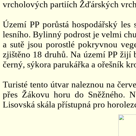
vrcholových partiích Žďárských vrch
Území PP porůstá hospodářský les 
lesního. Bylinný podrost je velmi ch
a sutě jsou porostlé pokryvnou vege
zjištěno 18 druhů. Na území PP žijí 
černý, sýkora parukářka a ořešník kr
Turisté tento útvar naleznou na červ
přes Žákovu horu do Sněžného. Na
Lisovská skála přístupná pro horolez