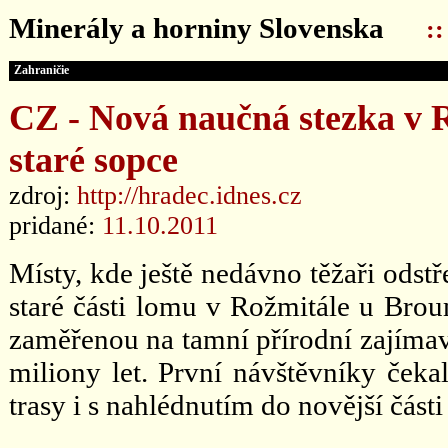
Minerály a horniny Slovenska
:
Zahraničie
CZ - Nová naučná stezka v 
staré sopce
zdroj:
http://hradec.idnes.cz
pridané:
11.10.2011
Místy, kde ještě nedávno těžaři odstř
staré části lomu v Rožmitále u Bro
zaměřenou na tamní přírodní zajímav
miliony let. První návštěvníky ček
trasy i s nahlédnutím do novější část