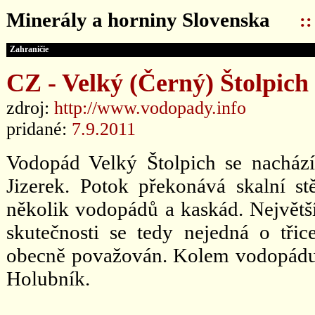
Minerály a horniny Slovenska
:
Zahraničie
CZ - Velký (Černý) Štolpich
zdroj:
http://www.vodopady.info
pridané:
7.9.2011
Vodopád Velký Štolpich se nacház
Jizerek. Potok překonává skalní s
několik vodopádů a kaskád. Největ
skutečnosti se tedy nejedná o tři
obecně považován. Kolem vodopádu v
Holubník.