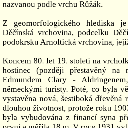
nazvanou podle vrchu Růžák.
Z geomorfologického hlediska je
Děčínská vrchovina, podcelku Děč
podokrsku Arnoltická vrchovina, její
Koncem 80. let 19. století na vrchol
hostinec (později přestavěný na r
Edmundem Clary - Aldringenem, 
německými turisty. Poté, co byla v
vystavěna nová, šestiboká dřevěná 
dlouhou životnost, protože roku 1903 
byla vybudována z financí syna pře
první a měřila 18 m. V roce 1931 vyh