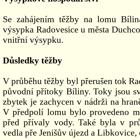
Se zahájením těžby na lomu Bílin
výsypka Radovesice u města Duchcov
vnitřní výsypku.
Důsledky těžby
V průběhu těžby byl přerušen tok R
původní přítoky Bíliny. Toky jsou 
zbytek je zachycen v nádrži na hran
V předpolí lomu bylo provedeno mno
před přívaly vody. Také byla v prů
vedla pře Jenišův újezd a Libkovice,