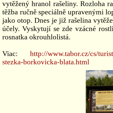
vytěžený hranol rašeliny. Rozloha ra
těžba ručně speciálně upravenými lop
jako otop. Dnes je již rašelina vytě
účely. Vyskytují se zde vzácné rostl
rosnatka okrouhlolistá.
Viac:
http://www.tabor.cz/cs/turi
stezka-borkovicka-blata.html