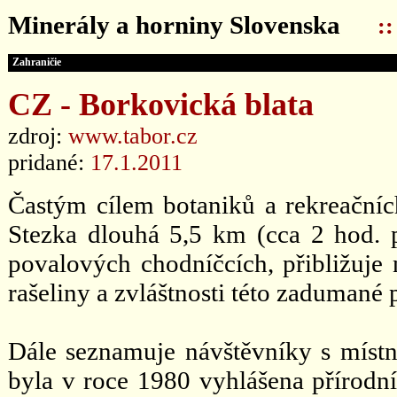
Minerály a horniny Slovenska
:
Zahraničie
CZ - Borkovická blata
zdroj:
www.tabor.cz
pridané:
17.1.2011
Častým cílem botaniků a rekreačních
Stezka dlouhá 5,5 km (cca 2 hod. pr
povalových chodníčcích, přibližuje 
rašeliny a zvláštnosti této zadumané 
Dále seznamuje návštěvníky s místní
byla v roce 1980 vyhlášena přírodní