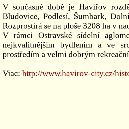
V současné době je Havířov rozděl
Bludovice, Podlesí, Šumbark, Doln
Rozprostírá se na ploše 3208 ha v n
V rámci Ostravské sídelní aglom
nejkvalitnějším bydlením a ve s
prostředím a velmi dobrým rekreač
Viac:
http://www.havirov-city.cz/hist