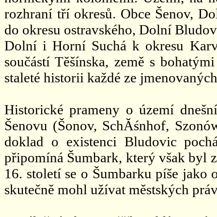
rozhraní tří okresů. Obce Šenov, D
do okresu ostravského, Dolní Bludovi
Dolní i Horní Suchá k okresu Karv
součástí Těšínska, země s bohatými
staleté historii každé ze jmenovaných
Historické prameny o území dnešn
Šenovu (Šonov, SchĂśnhof, Szonów)
doklad o existenci Bludovic poc
připomíná Šumbark, který však byl zř
16. století se o Šumbarku píše jako
skutečně mohl užívat městských práv