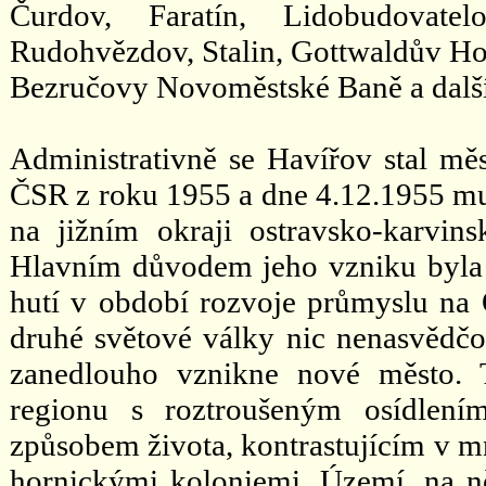
Čurdov, Faratín, Lidobudovatelo
Rudohvězdov, Stalin, Gottwaldův Ho
Bezručovy Novoměstské Baně a dalš
Administrativně se Havířov stal mě
ČSR z roku 1955 a dne 4.12.1955 mu
na jižním okraji ostravsko-karvin
Hlavním důvodem jeho vzniku byla p
hutí v období rozvoje průmyslu na 
druhé světové války nic nenasvědč
zanedlouho vznikne nové město. T
regionu s roztroušeným osídlení
způsobem života, kontrastujícím v 
hornickými koloniemi. Území, na n