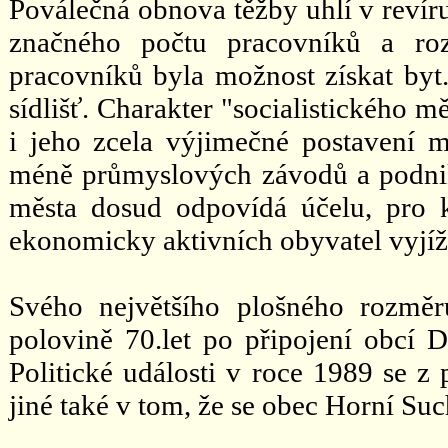
Poválečná obnova těžby uhlí v revíru 
značného počtu pracovníků a roz
pracovníků byla možnost získat byt
sídlišť. Charakter "socialistického 
i jeho zcela výjimečné postavení 
méně průmyslových závodů a podniků
města dosud odpovídá účelu, pro k
ekonomicky aktivních obyvatel vyjížd
Svého největšího plošného rozmě
polovině 70.let po připojení obcí 
Politické události v roce 1989 se z
jiné také v tom, že se obec Horní Su