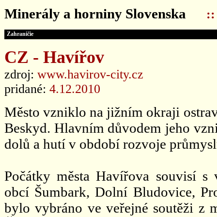
Minerály a horniny Slovenska
:
Zahraničie
CZ - Havířov
zdroj:
www.havirov-city.cz
pridané:
4.12.2010
Město vzniklo na jižním okraji ostra
Beskyd. Hlavním důvodem jeho vzniku
dolů a hutí v období rozvoje průmysl
Počátky města Havířova souvisí s v
obcí Šumbark, Dolní Bludovice, Pr
bylo vybráno ve veřejné soutěži z 