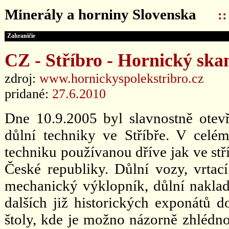
Minerály a horniny Slovenska
:
Zahraničie
CZ - Stříbro - Hornický ska
zdroj:
www.hornickyspolekstribro.cz
pridané:
27.6.2010
Dne 10.9.2005 byl slavnostně otev
důlní techniky ve Stříbře. V celé
techniku používanou dříve jak ve stří
České republiky. Důlní vozy, vrtac
mechanický výklopník, důlní naklad
dalších již historických exponátů d
štoly, kde je možno názorně zhlédno