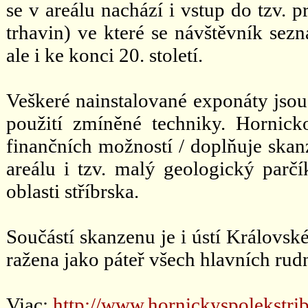
se v areálu nachází i vstup do tzv. 
trhavin) ve které se návštěvník sez
ale i ke konci 20. století.
Veškeré nainstalované exponáty jso
použití zmíněné techniky. Hornicko
finančních možností / doplňuje skan
areálu i tzv. malý geologický parč
oblasti stříbrska.
Součástí skanzenu je i ústí Královské
ražena jako páteř všech hlavních rudn
Viac:
http://www.hornickyspolekstri