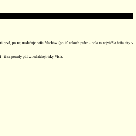
tá prvá, po nej nasleduje baňa Machów (po 40 rokoch práce - bola to najväčšia baňa síry v
 tá sa pomaly plní z neďalekej rieky Visla.