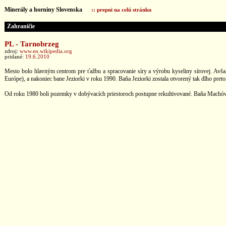
Minerály a horniny Slovenska
:: prepni na celú stránku
Zahraničie
PL - Tarnobrzeg
zdroj:
www.en.wikipedia.org
pridané:
19.6.2010
Mesto bolo hlavným centrom pre ťažbu a spracovanie síry a výrobu kyseliny sírovej. Avšak
Európe), a nakoniec bane Jeziorki v roku 1990. Baňa Jeziorki zostala otvorený tak dlho pret
Od roku 1980 boli pozemky v dobývacích priestoroch postupne rekultivované. Baňa Machów bol