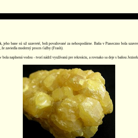
, jeho bane sú už uzavreté, boli považované za nehospodárne. Baňa v Piaseczno bola uzavre
o, že zaviedla moderný proces ťažby (Frash).
a naplnená vodou - tvorí nádrž využívanú pre rekreáciu, a rovnako sa deje s baňou Jeziorki -