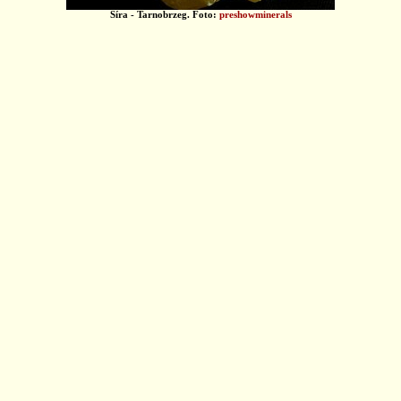
Síra - Tarnobrzeg. Foto:
preshowminerals