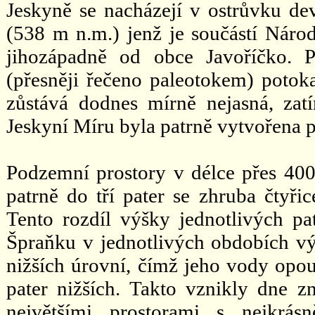
Jeskyně se nacházejí v ostrůvku d
(538 m n.m.) jenž je součástí Národ
jihozápadně od obce Javoříčko. 
(přesněji řečeno paleotokem) potok
zůstává dodnes mírně nejasná, zat
Jeskyní Míru byla patrně vytvořena 
Podzemní prostory v délce přes 40
patrně do tří pater se zhruba čtyř
Tento rozdíl výšky jednotlivých pa
Špraňku v jednotlivých obdobích vý
nižších úrovní, čímž jeho vody opou
pater nižších. Takto vznikly dne z
největšími prostorami s nejkrás