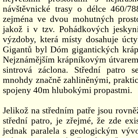
návštěvnické trasy o délce 460/7
zejména ve dvou mohutných pros
jakož i v tzv. Pohádkových jeskyn
výzdoby, která místy dosahuje úc
Gigantů byl Dóm gigantických krápní
Nejznámějším krápníkovým útvarem 
sintrová záclona. Střední patro 
mnohdy značně zahliněnými, praktic
spojeny 40m hlubokými propastmi.
Jelikož na středním patře jsou rovn
střední patro, je zřejmé, že zde exi
jednak paralela s geologickým výv