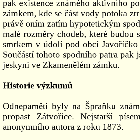
pak existence známého aktivního p
zámkem, kde se část vody potoka ztr
právě oním zatím hypotetickým spodn
malé rozměry chodeb, které budou 
smrkem v údolí pod obcí Javoříčk
Součástí tohoto spodního patra pak j
jeskyni ve Zkamenělém zámku.
Historie výzkumů
Odnepaměti byly na Špraňku známé 
propast Zátvořice. Nejstarší pí
anonymního autora z roku 1873.