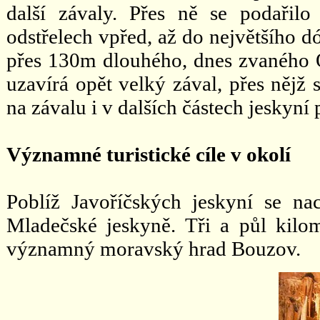
další závaly. Přes ně se podaři
odstřelech vpřed, až do největšího 
přes 130m dlouhého, dnes zvaného
uzavírá opět velký zával, přes nějž 
na závalu i v dalších částech jeskyní 
Významné turistické cíle v okolí
Poblíž Javoříčských jeskyní se nac
Mladečské jeskyně. Tři a půl kilo
významný moravský hrad Bouzov.