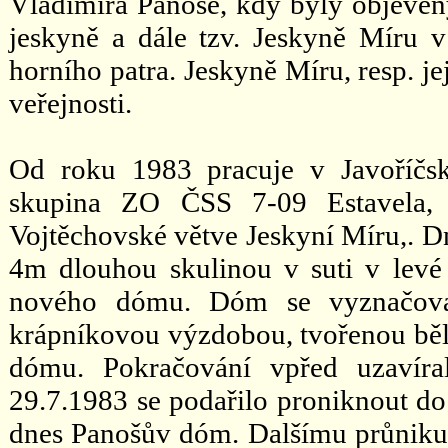
Vladimíra Panoše, kdy byly objeveny 
jeskyně a dále tzv. Jeskyně Míru v
horního patra. Jeskyně Míru, resp. je
veřejnosti.
Od roku 1983 pracuje v Javoříčsk
skupina ZO ČSS 7-09 Estavela, k
Vojtěchovské větve Jeskyní Míru,. D
4m dlouhou skulinou v suti v levé č
nového dómu. Dóm se vyznačova
krápníkovou výzdobou, tvořenou bě
dómu. Pokračování vpřed uzavíral
29.7.1983 se podařilo proniknout d
dnes Panošův dóm. Dalšímu průniku v