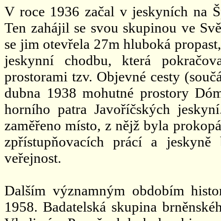
V roce 1936 začal v jeskyních na Š
Ten zahájil se svou skupinou ve Svě
se jim otevřela 27m hluboká propast, 
jeskynní chodbu, která pokračo
prostorami tzv. Objevné cesty (součá
dubna 1938 mohutné prostory Dómu 
horního patra Javoříčských jesk
zaměřeno místo, z nějž byla prokop
zpřístupňovacích prácí a jeskyn
veřejnost.
Dalším významným obdobím histori
1958. Badatelská skupina brněnské