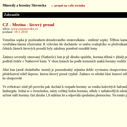
Minerály a horniny Slovenska
:: prepni na celú stránku
Zahraničie
CZ - Mezina - lávový proud
zdroj:
www.rymarovsko.cz
pridané:
19.1.2010
Venušina sopka je pozůstatkem denudovaného stratovulkánu - smíšené sopky. Těžbou kamene
vystřídána fázemi efuzivními. K výlevům láv docházelo ve směru svažujícího se předvulka
čelních částech lávových proudů byly založeny poměrně rozsáhlé lomy.
Zatímco severněji situovaný (Natherův) lom je již dlouho opuštěn, hornina těžená v jižněji
podloží čediče v Natherově lomu. V obou lomech lze podle texturních znaků horniny rozliši
Jižní lom (areál chráněného území) je pozoruhodný zejména dobře vyvinutou sloupcovitou o
předefuzivní reliéf deprese, kterou lávový proud vyplnil. Zatímco ve střední části lomové st
ke sloupcovité.
Ve zvětrávací zóně při povrchu pak dochází k rozpadu horniny za vzniku kulovitých balvanů. 
limburgitu. Jedná se o černošedou, místy světleji šedou horninu, někdy v nafialovělých odst
určené stáři horniny činí zhruba 1,8 miliónu let a odpovídá spodnímu pleistocénu. Na tomto