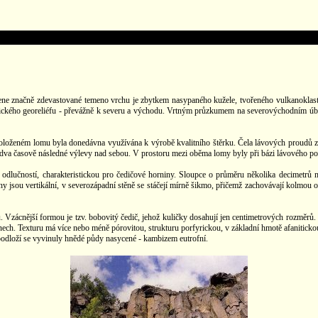
 značně zdevastované temeno vrchu je zbytkem nasypaného kužele, tvořeného vulkanoklastic
nického georeliéfu - převážně k severu a východu. Vrtným průzkumem na severovýchodním úbo
 položeném lomu byla donedávna využívána k výrobě kvalitního štěrku. Čela lávových proudů zř
t dva časově následné výlevy nad sebou. V prostoru mezi oběma lomy byly při bázi lávového p
dlučností, charakteristickou pro čedičové horniny. Sloupce o průměru několika decimetrů maj
ěny jsou vertikální, v severozápadní stěně se stáčejí mírně šikmo, přičemž zachovávají kolmou o
Vzácnější formou je tzv. bobovitý čedič, jehož kuličky dosahují jen centimetrových rozměrů. Pe
ínech. Texturu má více nebo méně pórovitou, strukturu porfyrickou, v základní hmotě afaniticko
 podloží se vyvinuly hnědé půdy nasycené - kambizem eutrofní.