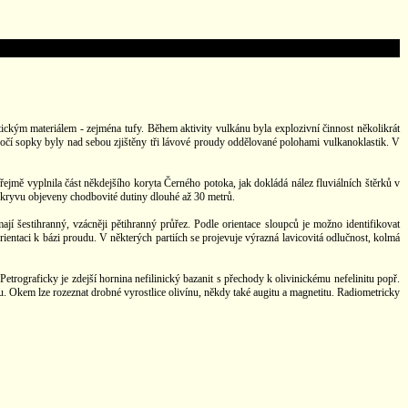
kým materiálem - zejména tufy. Během aktivity vulkánu byla explozivní činnost několikrát
čí sopky byly nad sebou zjištěny tři lávové proudy oddělované polohami vulkanoklastik. V
ejmě vyplnila část někdejšího koryta Černého potoka, jak dokládá nález fluviálních štěrků v
okryvu objeveny chodbovité dutiny dlouhé až 30 metrů.
í šestihranný, vzácněji pětihranný průřez. Podle orientace sloupců je možno identifikovat
rientaci k bázi proudu. V některých partiích se projevuje výrazná lavicovitá odlučnost, kolmá
trograficky je zdejší hornina nefilinický bazanit s přechody k olivinickému nefelinitu popř.
u. Okem lze rozeznat drobné vyrostlice olivínu, někdy také augitu a magnetitu. Radiometricky