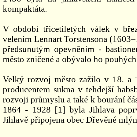
kompaktáta.
V období třicetiletých válek v b
velením Lennart Torstensona (1603–1
předsunutým opevněním - bastione
město zničené a obývalo ho pouhých
Velký rozvoj město zažilo v 18. a 1
producentem sukna v tehdejší habsb
rozvoji průmyslu a také k bourání čá
1864 - 1928 [1] byla Jihlava pop
Jihlavě připojena obec Dřevěné mlýn