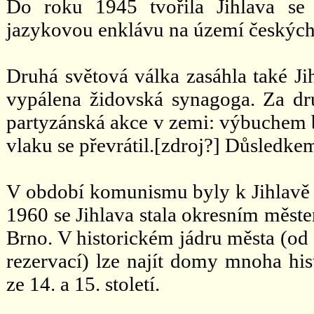
Do roku 1945 tvořila Jihlava se
jazykovou enklávu na území českých
Druhá světová válka zasáhla také J
vypálena židovská synagoga. Za dru
partyzánská akce v zemi: výbuchem b
vlaku se převrátil.[zdroj?] Důsledk
V období komunismu byly k Jihlavě p
1960 se Jihlava stala okresním měs
Brno. V historickém jádru města (o
rezervací) lze najít domy mnoha hi
ze 14. a 15. století.