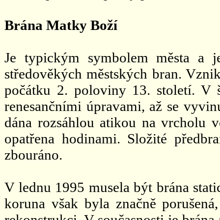
Brána Matky Boží
Je typickým symbolem města a je
středověkých městských bran. Vznik
počátku 2. poloviny 13. století. V 
renesančními úpravami, až se vyvin
dána rozsáhlou atikou na vrcholu 
opatřena hodinami. Složité předb
zbouráno.
V lednu 1995 musela být brána static
koruna však byla značně porušená,
rekonstrukci. V současnosti je brána