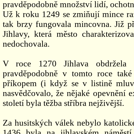
pravděpodobně množství lidí, ochotný
Už k roku 1249 se zmiňují mince raž
tak brzy fungovala mincovna. Již př
Jihlavy, která město charakterizov
nedochovala.
V roce 1270 Jihlava obdržela o
pravděpodobně v tomto roce také
příkopem (i když se v listině mlu
nasvědčovalo, že nějaké opevnění exi
století byla těžba stříbra nejživější.
Za husitských válek nebylo katolick
1436 byla na jihlavském náměstí