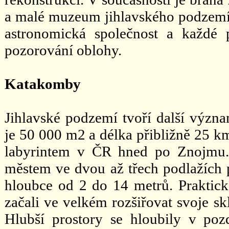
a malé muzeum jihlavského podzemí a
astronomická společnost a každé 
pozorování oblohy.
Katakomby
Jihlavské podzemí tvoří další význ
je 50 000 m2 a délka přibližně 25 k
labyrintem v ČR hned po Znojmu.
městem ve dvou až třech podlažích 
hloubce od 2 do 14 metrů. Praktická
začali ve velkém rozšiřovat svoje sk
Hlubší prostory se hloubily v pozd