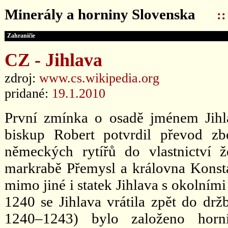
Minerály a horniny Slovenska
:
Zahraničie
CZ - Jihlava
zdroj:
www.cs.wikipedia.org
pridané:
19.1.2010
První zmínka o osadě jménem Jih
biskup Robert potvrdil převod zb
německých rytířů do vlastnictví 
markrabě Přemysl a královna Konstan
mimo jiné i statek Jihlava s okolním
1240 se Jihlava vrátila zpět do drž
1240–1243) bylo založeno horn