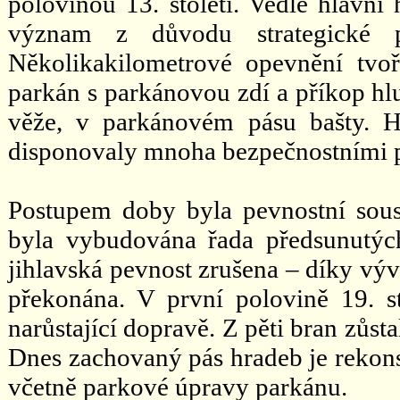
polovinou 13. století. Vedle hlavn
význam z důvodu strategické 
Několikakilometrové opevnění tvoř
parkán s parkánovou zdí a příkop h
věže, v parkánovém pásu bašty. H
disponovaly mnoha bezpečnostními 
Postupem doby byla pevnostní soust
byla vybudována řada předsunutýc
jihlavská pevnost zrušena – díky výv
překonána. V první polovině 19. st
narůstající dopravě. Z pěti bran zůs
Dnes zachovaný pás hradeb je rekons
včetně parkové úpravy parkánu.