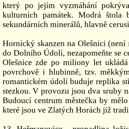
který po jejím vyzmáhání pokrýval
kulturních památek. Modrá štola 
sekundárních minerálů, hlavně cerusi
Hornický skanzen na Olešnici (není n
do Dolního Údolí, nezapomeňte se ces
Olešnice zde po miliony let ukládá
povrchově i hlubinně, tzv. měkký
romantickém údolí buduje replika s
stezkou. V provozu jsou dva sruby n
Budoucí centrum městečka by mělo t
které jsou ve Zlatých Horách již tradi
13. Heřmanovice - propadlina loži