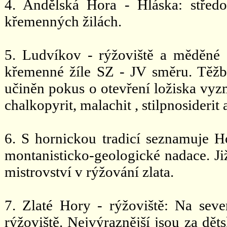
4. Andělská Hora - Hláska: střed
křemenných žilách.
5. Ludvíkov - rýžoviště a měděné 
křemenné žíle SZ - JV směru. Těžba
učiněn pokus o otevření ložiska vyz
chalkopyrit, malachit , stilpnosiderit 
6. S hornickou tradicí seznamuje 
montanisticko-geologické nadace. Již
mistrovství v rýžování zlata.
7. Zlaté Hory - rýžoviště: Na sev
rýžoviště. Nejvýraznější jsou za dět