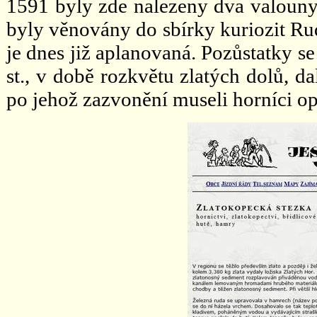
1591 byly zde nalezeny dva valouny 
byly věnovány do sbírky kuriozit Rudo
je dnes již aplanovaná. Pozůstatky s
st., v době rozkvětu zlatých dolů, da
po jehož zazvonění museli horníci opus