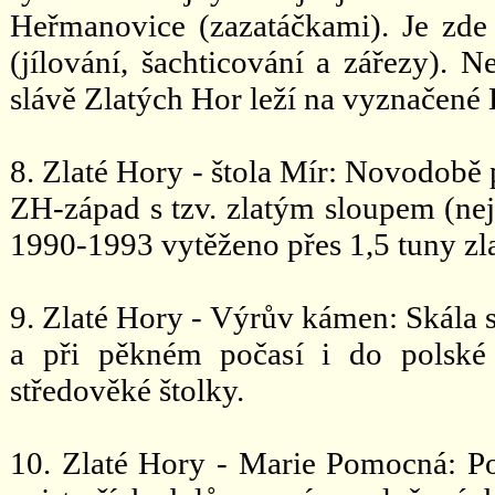
Heřmanovice (zazatáčkami). Je zd
(jílování, šachticování a zářezy). 
slávě Zlatých Hor leží na vyznačené 
8. Zlaté Hory - štola Mír: Novodobě p
ZH-západ s tzv. zlatým sloupem (nej
1990-1993 vytěženo přes 1,5 tuny zlat
9. Zlaté Hory - Výrův kámen: Skála 
a při pěkném počasí i do polské 
středověké štolky.
10. Zlaté Hory - Marie Pomocná: P