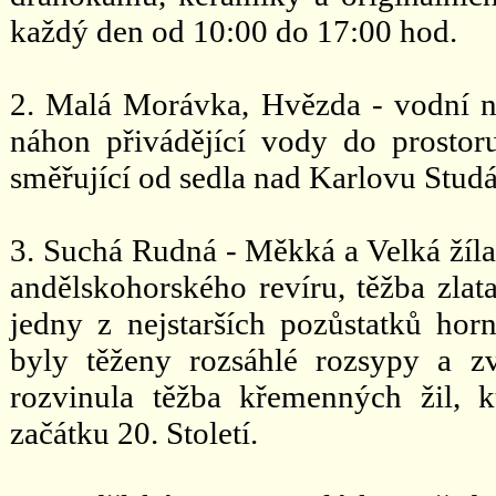
každý den od 10:00 do 17:00 hod.
2. Malá Morávka, Hvězda - vodní n
náhon přivádějící vody do prostor
směřující od sedla nad Karlovu Stud
3. Suchá Rudná - Měkká a Velká žíla,
andělskohorského revíru, těžba zlat
jedny z nejstarších pozůstatků hor
byly těženy rozsáhlé rozsypy a zv
rozvinula těžba křemenných žil, k
začátku 20. Století.