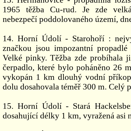
1965 těžba Cu-rud. Je zde velká
nebezpečí poddolovaného území, dne
14. Horní Údolí - Starohoří : nejv
značkou jsou impozantní propadlé
Velké pinky. Těžba zde probíhala j
čerpadlo, které bylo poháněno 26
vykopán 1 km dlouhý vodní příkop
dolu dosahovala téměř 300 m. Celý pr
15. Horní Údolí - Stará Hackelsber
dosahující délky 1 km, vyražená asi n