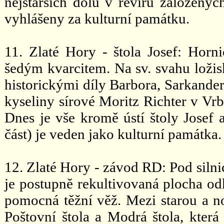
nejstarších dolů v revíru založený
vyhlášeny za kulturní památku.
11. Zlaté Hory - štola Josef: Horni
šedým kvarcitem. Na sv. svahu ložis
historickými díly Barbora, Sarkander
kyseliny sírové Moritz Richter v Vrb
Dnes je vše kromě ústí štoly Josef 
část) je veden jako kulturní památka.
12. Zlaté Hory - závod RD: Pod silni
je postupně rekultivovaná plocha odk
pomocná těžní věž. Mezi starou a nov
Poštovní štola a Modrá štola, kter