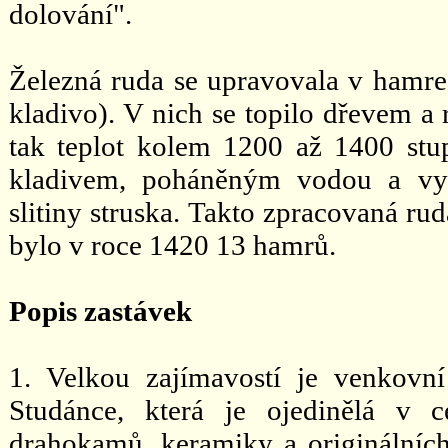
dolování".
Železná ruda se upravovala v hamr
kladivo). V nich se topilo dřevem a
tak teplot kolem 1200 až 1400 stu
kladivem, poháněným vodou a vydá
slitiny struska. Takto zpracovaná ru
bylo v roce 1420 13 hamrů.
Popis zastávek
1. Velkou zajímavostí je venkov
Studánce, která je ojedinělá v 
drahokamů, keramiky a originálních