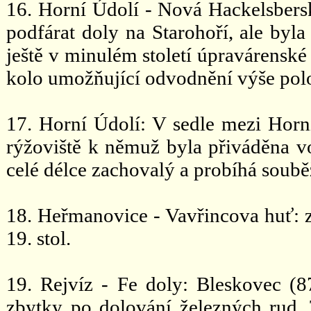
16. Horní Údolí - Nová Hackelsberská
podfárat doly na Starohoří, ale byla
ještě v minulém století úpravárensk
kolo umožňující odvodnění výše pol
17. Horní Údolí: V sedle mezi Hor
rýžoviště k němuž byla přiváděna 
celé délce zachovalý a probíhá soubě
18. Heřmanovice - Vavřincova huť: z
19. stol.
19. Rejvíz - Fe doly: Bleskovec (87
zbytky po dolování železných rud. 