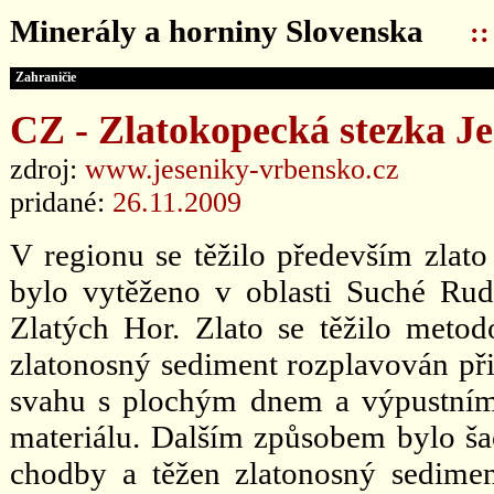
Minerály a horniny Slovenska
:
Zahraničie
CZ - Zlatokopecká stezka Je
zdroj:
www.jeseniky-vrbensko.cz
pridané:
26.11.2009
V regionu se těžilo především zlato
bylo vytěženo v oblasti Suché Rud
Zlatých Hor. Zlato se těžilo metod
zlatonosný sediment rozplavován př
svahu s plochým dnem a výpustní
materiálu. Dalším způsobem bylo šac
chodby a těžen zlatonosný sedimen