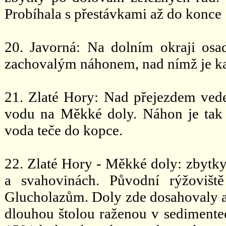
Probíhala s přestávkami až do konce 1
20. Javorná: Na dolním okraji osa
zachovalým náhonem, nad nímž je ka
21. Zlaté Hory: Nad přejezdem vede
vodu na Měkké doly. Náhon je tak 
voda teče do kopce.
22. Zlaté Hory - Měkké doly: zbytky
a svahovinách. Původní rýžovišt
Glucholazům. Doly zde dosahovaly 
dlouhou štolou raženou v sedimentec